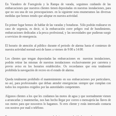
En Varadero de Fuengirola y la Rampa de varada, seguimos cuidando de las
embarcaciones que nuestros clientes tienen depositadas en nuestras instalaciones, para
que no sea una de sus preocupaciones. en la siguiente nota enumeramos las diversas
medidas que hemos tenido que adoptar en nuestra actividad.
En primer lugar hemos de hablar de las varadas y botaduras. Sólo podrán realizarse en
caso de urgencia, es decir, si la embarcación corre peligro real de hundimiento,
embarcaciones dedicadas a la pesca profesional, y las necesidades que pudieran surgir
a servicios de emergencia.
El horario de atención al público durante el periodo de alarma hasta el comienzo de
nuestra actividad normal será de lunes a viernes de 9:00 a 14:00.
Los clientes que tengan depositadas las embarcaciones en nuestras instalaciones,
podrán retirar las mismas de nuestras instalaciones exclusivamente por carretera y
previo aviso en los horarios establecidos. Os recordamos que esta totalmente
prohibida la navegación de recreo en el estado de alarma.
Queda totalmente prohibido el mantenimiento en sus embarcaciones por particulares,
no así, para profesionales que deban atender emergencias siempre que cumplan con
todos los requisitos exigidos por las autoridades competentes.
Algunos clientes a los que les cuidamos las motos de agua y que normalmente vienen
a arrancarlas y mantenerlas, nos han hecho llegar por correo o mensajería las llaves de
sus motos para que nosostros lo hagamos. Si eres cliente y estás interesado contacta
con nostros por mail o teléfono.